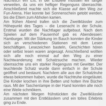
Nachtisch ein Eis. In der Eisdiele mussten wir länger
verweilen, da uns ein heftiger Regenguss überraschte.
Anschließend machte sich die Klasse auf den Weg zur
Fun-Arena. Hier konnte bei Sonnenschein getobt werden,
bis die Eltern zum Abholen kamen.
Am frühen Abend trafen sich die Zweitklässler zum
Höhepunkt des Tages – die Lesenacht in der Schule.
Erstmal wurden die Nachtlager aufgebaut. Nach dem
Spielen auf dem Pausenhof gab es Abendessen:
Hamburger. Mit der Stärkung im Bauch konnten die Kinder
sich an verschiedenen Stationen mit dem Lesen
beschäftigen. Lesezeichen basteln, Geschichten hören
oder selbst lesen waren angesagt. Anschließend wollten
sich alle noch einmal auf den Weg zu einer
Nachtwanderung mit Schatzsuche machen. Wieder
überraschte uns ein starker Regenguss mit Gewitter. Der
leuchtende Schatz wurde dann einfach in der Schule
geöffnet und bestaunt. Nachdem alle aus der Schatztruhe
etwas bekommen haben, wurde die Nachtruhe eingeläutet.
Die Kinder krochen in ihre Betten und holten ihre Bücher
raus. Mit der Taschenlampe in der Hand konnten alle noch
eine Weile schmökern.
Am nächsten Morgen frühstückten die Zweitklässler
zusammen mit den Erstklässlern und ein tolles Erlebnis
ging zu Ende.